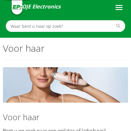
OJE Electronics
Voor haar
Voor haar
Bent u op zoek naar een epilator of ladyshave?